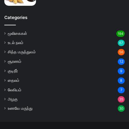
Categories
மூலிகைகள்
194
உடல் நலம்
67
சித்த மருத்துவம்
56
சூரணம்
12
குடிநீர்
9
தைலம்
8
லேகியம்
7
அழகு
35
உணவே மருந்து
30