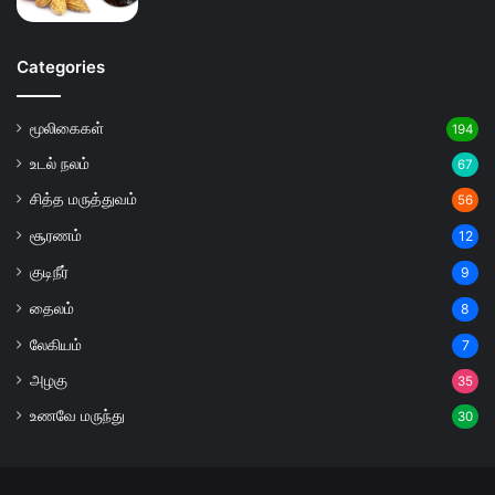
Categories
மூலிகைகள்
194
உடல் நலம்
67
சித்த மருத்துவம்
56
சூரணம்
12
குடிநீர்
9
தைலம்
8
லேகியம்
7
அழகு
35
உணவே மருந்து
30