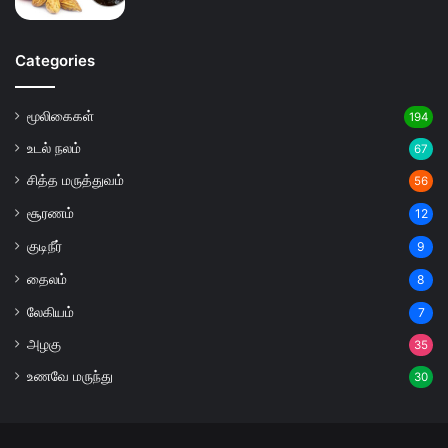
Categories
மூலிகைகள்
194
உடல் நலம்
67
சித்த மருத்துவம்
56
சூரணம்
12
குடிநீர்
9
தைலம்
8
லேகியம்
7
அழகு
35
உணவே மருந்து
30