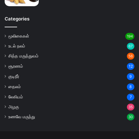
Categories
மூலிகைகள்
194
உடல் நலம்
67
சித்த மருத்துவம்
56
சூரணம்
12
குடிநீர்
9
தைலம்
8
லேகியம்
7
அழகு
35
உணவே மருந்து
30