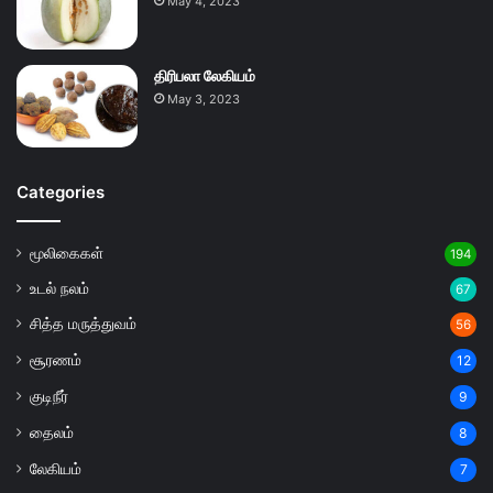
May 4, 2023
திரிபலா லேகியம்
May 3, 2023
Categories
மூலிகைகள்
194
உடல் நலம்
67
சித்த மருத்துவம்
56
சூரணம்
12
குடிநீர்
9
தைலம்
8
லேகியம்
7