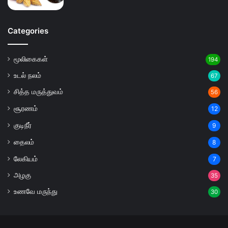
Categories
மூலிகைகள்
194
உடல் நலம்
67
சித்த மருத்துவம்
56
சூரணம்
12
குடிநீர்
9
தைலம்
8
லேகியம்
7
அழகு
35
உணவே மருந்து
30