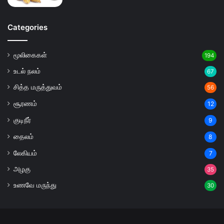
Categories
மூலிகைகள்
194
உடல் நலம்
67
சித்த மருத்துவம்
56
சூரணம்
12
குடிநீர்
9
தைலம்
8
லேகியம்
7
அழகு
35
உணவே மருந்து
30