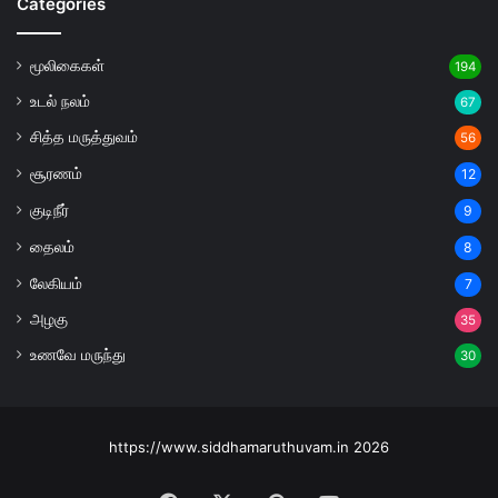
Categories
மூலிகைகள்
194
உடல் நலம்
67
சித்த மருத்துவம்
56
சூரணம்
12
குடிநீர்
9
தைலம்
8
லேகியம்
7
அழகு
35
உணவே மருந்து
30
https://www.siddhamaruthuvam.in 2026