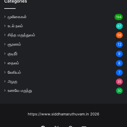
Categories
மூலிகைகள்
194
உடல் நலம்
67
சித்த மருத்துவம்
56
சூரணம்
12
குடிநீர்
9
தைலம்
8
லேகியம்
7
அழகு
35
உணவே மருந்து
30
https://www.siddhamaruthuvam.in 2026