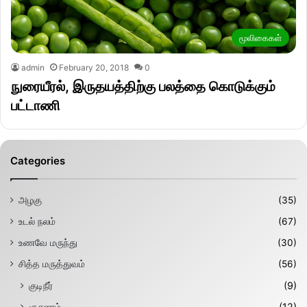
மூலிகைகள்
admin
February 20, 2018
0
நுரையீரல், இருதயத்திற்கு பலத்தை கொடுக்கும்
பட்டாணி
Categories
அழகு
(35)
உடல் நலம்
(67)
உணவே மருந்து
(30)
சித்த மருத்துவம்
(56)
குடிநீர்
(9)
சூரணம்
(12)