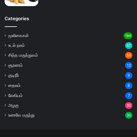
Categories
மூலிகைகள்
194
உடல் நலம்
67
சித்த மருத்துவம்
56
சூரணம்
12
குடிநீர்
9
தைலம்
8
லேகியம்
7
அழகு
35
உணவே மருந்து
30