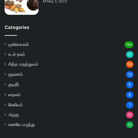
May 3, 2023
Categories
மூலிகைகள்
194
உடல் நலம்
67
சித்த மருத்துவம்
56
சூரணம்
12
குடிநீர்
9
தைலம்
8
லேகியம்
7
அழகு
35
உணவே மருந்து
30