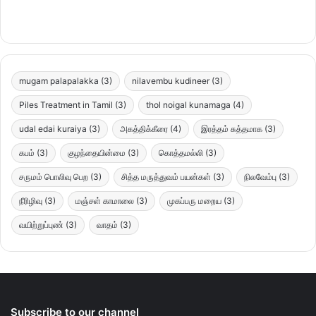
mugam palapalakka
(3)
nilavembu kudineer
(3)
Piles Treatment in Tamil
(3)
thol noigal kunamaga
(4)
udal edai kuraiya
(3)
அகத்திக்கீரை
(4)
இரத்தம் சுத்தமாக
(3)
கபம்
(3)
குழந்தையின்மை
(3)
கொத்தமல்லி
(3)
சருமம் பொலிவு பெற
(3)
சித்த மருத்துவம் பயன்கள்
(3)
நிலவேம்பு
(3)
நீரிழிவு
(3)
மஞ்சள் காமாலை
(3)
முகப்பரு மறைய
(3)
வயிற்றுப்புண்
(3)
வாதம்
(3)
Subscribe to our channel