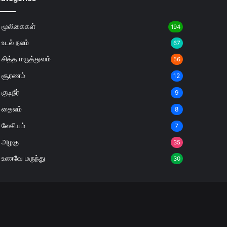
மூலிகைகள்
194
உடல் நலம்
67
சித்த மருத்துவம்
56
சூரணம்
12
குடிநீர்
9
தைலம்
8
லேகியம்
7
அழகு
35
உணவே மருந்து
30