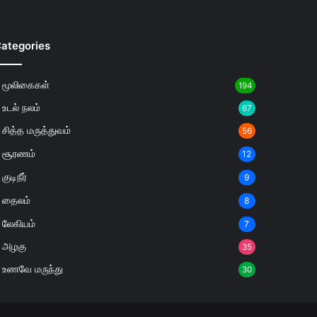
ategories
மூலிகைகள்
194
உடல் நலம்
67
சித்த மருத்துவம்
56
சூரணம்
12
குடிநீர்
9
தைலம்
8
லேகியம்
7
அழகு
35
உணவே மருந்து
30