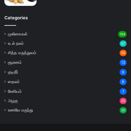
Categories
மூலிகைகள்
194
உடல் நலம்
67
சித்த மருத்துவம்
56
சூரணம்
12
குடிநீர்
9
தைலம்
8
லேகியம்
7
அழகு
35
உணவே மருந்து
30