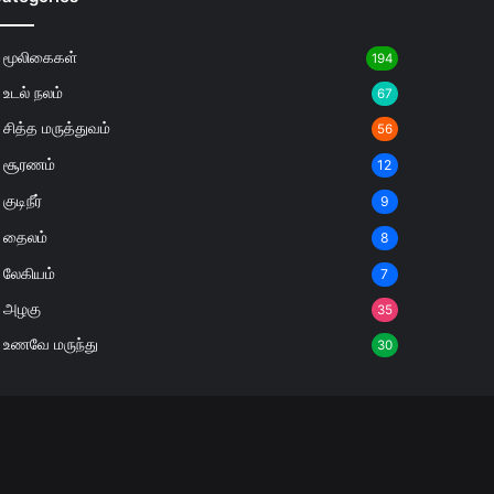
மூலிகைகள்
194
உடல் நலம்
67
சித்த மருத்துவம்
56
சூரணம்
12
குடிநீர்
9
தைலம்
8
லேகியம்
7
அழகு
35
உணவே மருந்து
30