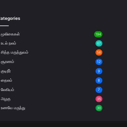
ategories
மூலிகைகள்
194
உடல் நலம்
67
சித்த மருத்துவம்
56
சூரணம்
12
குடிநீர்
9
தைலம்
8
லேகியம்
7
அழகு
35
உணவே மருந்து
30