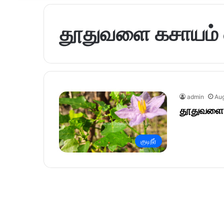
தூதுவளை கசாயம் எ
admin
Aug
தூதுவளை கு
குடிநீர்