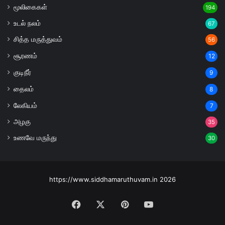
மூலிகைகள்
194
உடல் நலம்
67
சித்த மருத்துவம்
56
சூரணம்
12
குடிநீர்
9
தைலம்
8
லேகியம்
7
அழகு
35
உணவே மருந்து
30
https://www.siddhamaruthuvam.in 2026
Facebook
X
Pinterest
YouTube