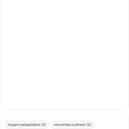
mugam palapalakka
(3)
nilavembu kudineer
(3)