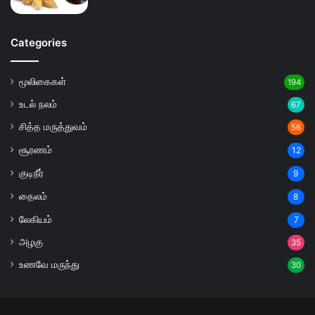
Categories
மூலிகைகள்
194
உடல் நலம்
67
சித்த மருத்துவம்
56
சூரணம்
12
குடிநீர்
9
தைலம்
8
லேகியம்
7
அழகு
35
உணவே மருந்து
30