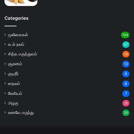
Categories
மூலிகைகள்
194
உடல் நலம்
67
சித்த மருத்துவம்
56
சூரணம்
12
குடிநீர்
9
தைலம்
8
லேகியம்
7
அழகு
35
உணவே மருந்து
30