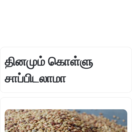
தினமும் கொள்ளு
சாப்பிடலாமா