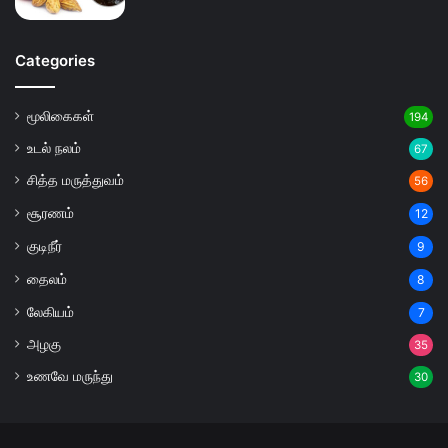
Categories
மூலிகைகள்
194
உடல் நலம்
67
சித்த மருத்துவம்
56
சூரணம்
12
குடிநீர்
9
தைலம்
8
லேகியம்
7
அழகு
35
உணவே மருந்து
30