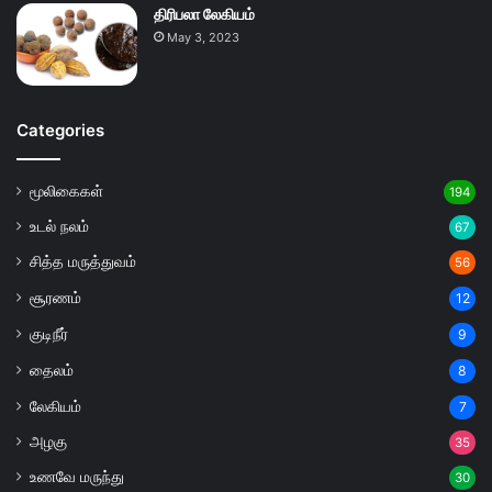
திரிபலா லேகியம்
May 3, 2023
Categories
மூலிகைகள்
194
உடல் நலம்
67
சித்த மருத்துவம்
56
சூரணம்
12
குடிநீர்
9
தைலம்
8
லேகியம்
7
அழகு
35
உணவே மருந்து
30