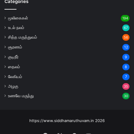
Categories
மூலிகைகள்
194
உடல் நலம்
67
சித்த மருத்துவம்
56
சூரணம்
12
குடிநீர்
9
தைலம்
8
லேகியம்
7
அழகு
35
உணவே மருந்து
30
https://www.siddhamaruthuvam.in 2026