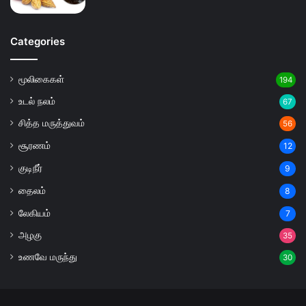
Categories
மூலிகைகள்
194
உடல் நலம்
67
சித்த மருத்துவம்
56
சூரணம்
12
குடிநீர்
9
தைலம்
8
லேகியம்
7
அழகு
35
உணவே மருந்து
30