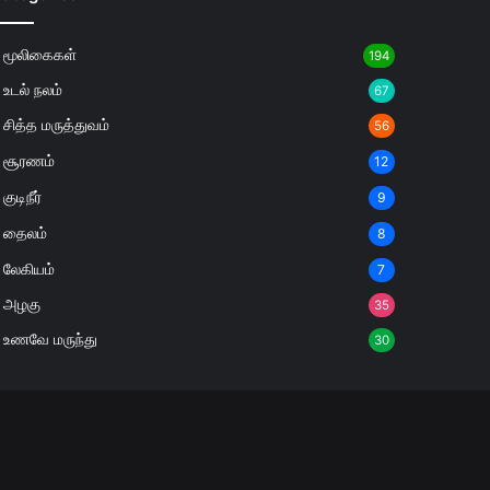
மூலிகைகள்
194
உடல் நலம்
67
சித்த மருத்துவம்
56
சூரணம்
12
குடிநீர்
9
தைலம்
8
லேகியம்
7
அழகு
35
உணவே மருந்து
30