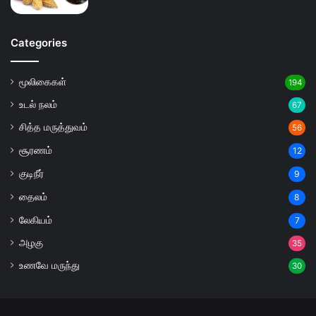
Categories
மூலிகைகள்
194
உடல் நலம்
67
சித்த மருத்துவம்
56
சூரணம்
12
குடிநீர்
9
தைலம்
8
லேகியம்
7
அழகு
35
உணவே மருந்து
30