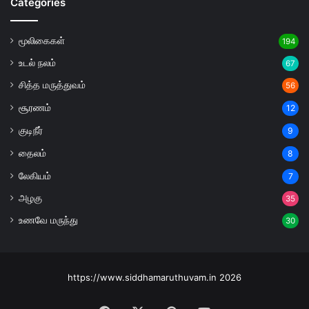
Categories
மூலிகைகள்
194
உடல் நலம்
67
சித்த மருத்துவம்
56
சூரணம்
12
குடிநீர்
9
தைலம்
8
லேகியம்
7
அழகு
35
உணவே மருந்து
30
https://www.siddhamaruthuvam.in 2026