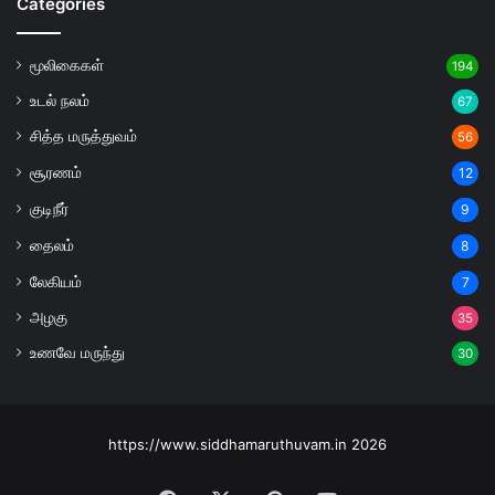
Categories
மூலிகைகள்
194
உடல் நலம்
67
சித்த மருத்துவம்
56
சூரணம்
12
குடிநீர்
9
தைலம்
8
லேகியம்
7
அழகு
35
உணவே மருந்து
30
https://www.siddhamaruthuvam.in 2026