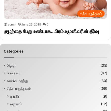
சித்த மருத்துவம்
admin
June 25, 2018
0
குழந்தை பேறு உண்டாக…பிரம்மமுனிவரின் தீர்வு
Categories
அழகு
(35)
உடல் நலம்
(67)
உணவே மருந்து
(30)
சித்த மருத்துவம்
(56)
குடிநீர்
(9)
சூரணம்
(12)