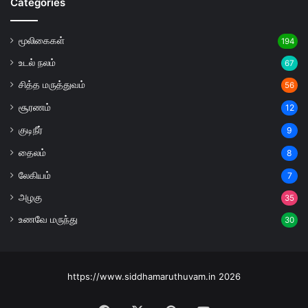
Categories
மூலிகைகள்
194
உடல் நலம்
67
சித்த மருத்துவம்
56
சூரணம்
12
குடிநீர்
9
தைலம்
8
லேகியம்
7
அழகு
35
உணவே மருந்து
30
https://www.siddhamaruthuvam.in 2026