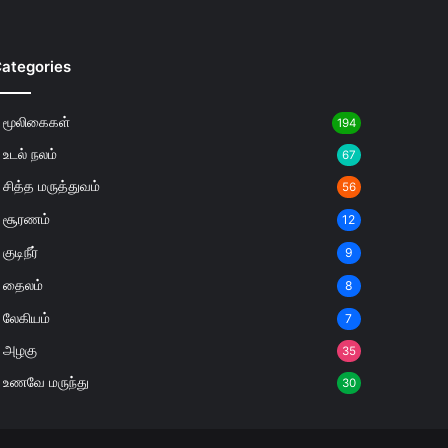
ategories
மூலிகைகள்
194
உடல் நலம்
67
சித்த மருத்துவம்
56
சூரணம்
12
குடிநீர்
9
தைலம்
8
லேகியம்
7
அழகு
35
உணவே மருந்து
30