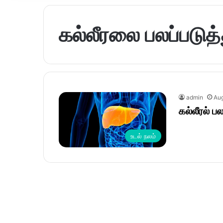
கல்லீரலை பலப்படுத
admin
Aug
கல்லீரல் ப
உடல் நலம்