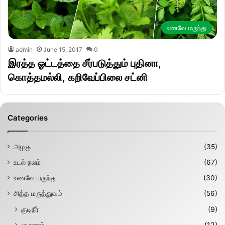
உணவே மருந்து
admin
June 15, 2017
0
இரத்த ஓட்டத்தை சீர்படுத்தும் புதினா,
கொத்தமல்லி, கறிவேப்பிலை சட்னி
Categories
அழகு
(35)
உடல் நலம்
(67)
உணவே மருந்து
(30)
சித்த மருத்துவம்
(56)
குடிநீர்
(9)
சூரணம்
(12)