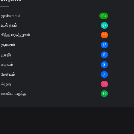
மூலிகைகள்
194
உடல் நலம்
67
சித்த மருத்துவம்
56
சூரணம்
12
குடிநீர்
9
தைலம்
8
லேகியம்
7
அழகு
35
உணவே மருந்து
30