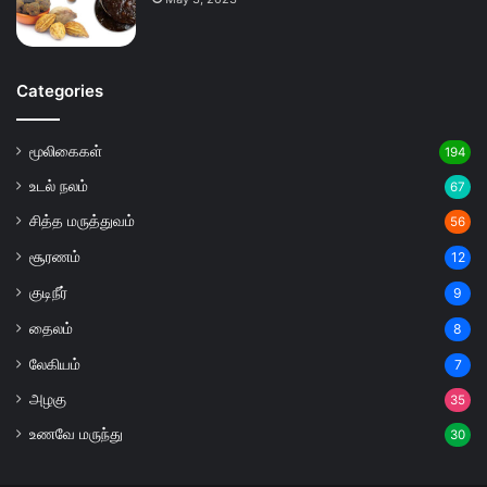
Categories
மூலிகைகள்
194
உடல் நலம்
67
சித்த மருத்துவம்
56
சூரணம்
12
குடிநீர்
9
தைலம்
8
லேகியம்
7
அழகு
35
உணவே மருந்து
30