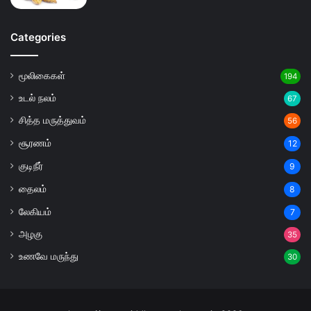
Categories
மூலிகைகள்
194
உடல் நலம்
67
சித்த மருத்துவம்
56
சூரணம்
12
குடிநீர்
9
தைலம்
8
லேகியம்
7
அழகு
35
உணவே மருந்து
30