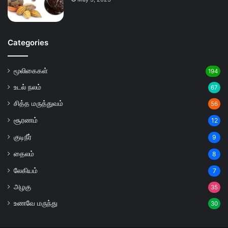
Categories
மூலிகைகள்
194
உடல் நலம்
67
சித்த மருத்துவம்
56
சூரணம்
12
குடிநீர்
9
தைலம்
8
லேகியம்
7
அழகு
35
உணவே மருந்து
30