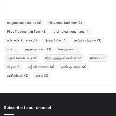
mugam palapalakka
(3)
nilavembu kudineer
(3)
Piles Treatment in Tamil
(3)
thol noigal kunamaga
(4)
udal edai kuraiya
(3)
அகத்திக்கீரை
(4)
இரத்தம் சுத்தமாக
(3)
கபம்
(3)
குழந்தையின்மை
(3)
கொத்தமல்லி
(3)
சருமம் பொலிவு பெற
(3)
சித்த மருத்துவம் பயன்கள்
(3)
நிலவேம்பு
(3)
நீரிழிவு
(3)
மஞ்சள் காமாலை
(3)
முகப்பரு மறைய
(3)
வயிற்றுப்புண்
(3)
வாதம்
(3)
Subscribe to our channel