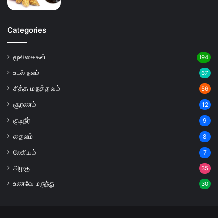
Categories
மூலிகைகள்
194
உடல் நலம்
67
சித்த மருத்துவம்
56
சூரணம்
12
குடிநீர்
9
தைலம்
8
லேகியம்
7
அழகு
35
உணவே மருந்து
30