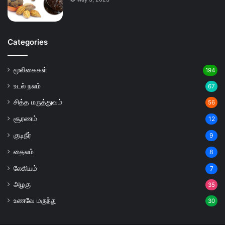
Categories
மூலிகைகள்
194
உடல் நலம்
67
சித்த மருத்துவம்
56
சூரணம்
12
குடிநீர்
9
தைலம்
8
லேகியம்
7
அழகு
35
உணவே மருந்து
30