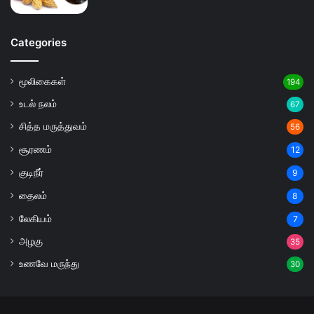
Categories
மூலிகைகள்
194
உடல் நலம்
67
சித்த மருத்துவம்
56
சூரணம்
12
குடிநீர்
9
தைலம்
8
லேகியம்
7
அழகு
35
உணவே மருந்து
30