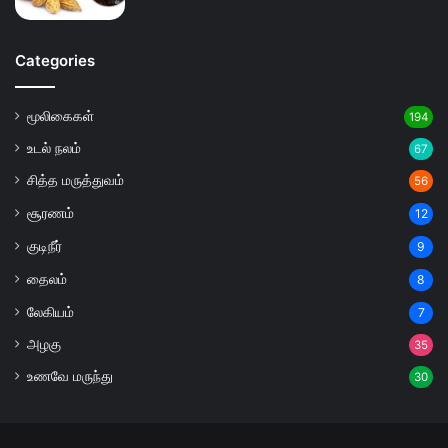
Categories
மூலிகைகள்
194
உடல் நலம்
67
சித்த மருத்துவம்
56
சூரணம்
12
குடிநீர்
9
தைலம்
8
லேகியம்
7
அழகு
35
உணவே மருந்து
30