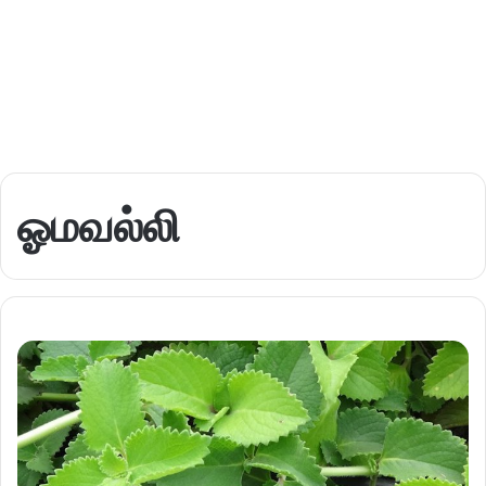
ஓமவல்லி