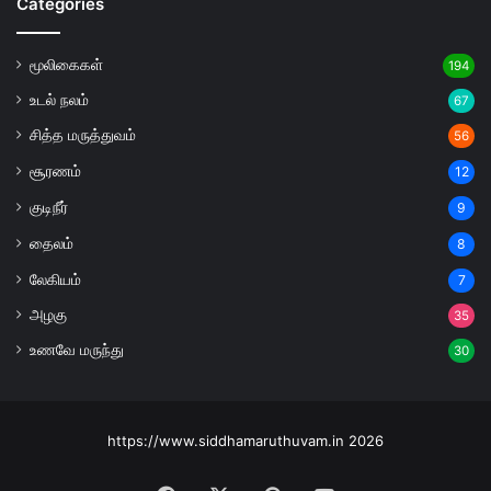
Categories
மூலிகைகள்
194
உடல் நலம்
67
சித்த மருத்துவம்
56
சூரணம்
12
குடிநீர்
9
தைலம்
8
லேகியம்
7
அழகு
35
உணவே மருந்து
30
https://www.siddhamaruthuvam.in 2026