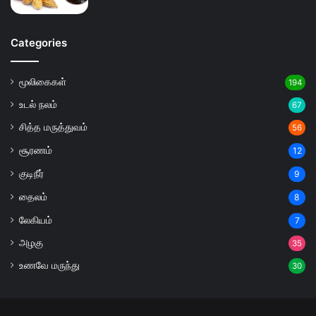
Categories
மூலிகைகள்
194
உடல் நலம்
67
சித்த மருத்துவம்
56
சூரணம்
12
குடிநீர்
9
தைலம்
8
லேகியம்
7
அழகு
35
உணவே மருந்து
30