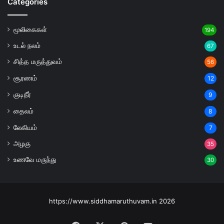
Categories
மூலிகைகள்
194
உடல் நலம்
67
சித்த மருத்துவம்
56
சூரணம்
12
குடிநீர்
9
தைலம்
8
லேகியம்
7
அழகு
35
உணவே மருந்து
30
https://www.siddhamaruthuvam.in 2026