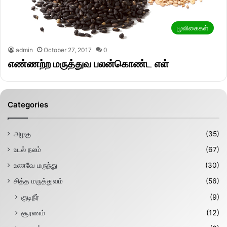
மூலிகைகள்
admin
October 27, 2017
0
எண்ணற்ற மருத்துவ பலன்கொண்ட எள்
Categories
அழகு
(35)
உடல் நலம்
(67)
உணவே மருந்து
(30)
சித்த மருத்துவம்
(56)
குடிநீர்
(9)
சூரணம்
(12)