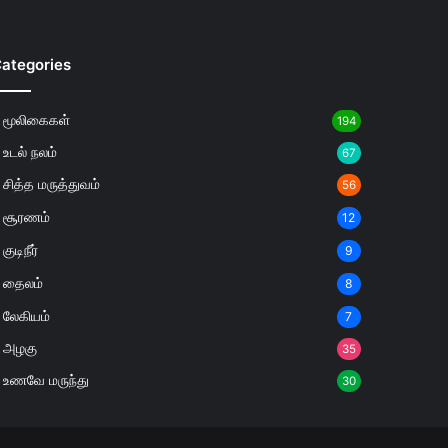
ategories
மூலிகைகள்
194
உடல் நலம்
67
சித்த மருத்துவம்
56
சூரணம்
12
குடிநீர்
9
தைலம்
8
லேகியம்
7
அழகு
35
உணவே மருந்து
30