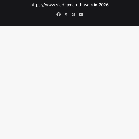
https://www.siddhamaruthuvam.in 2026
Facebook
X
Pinterest
YouTube