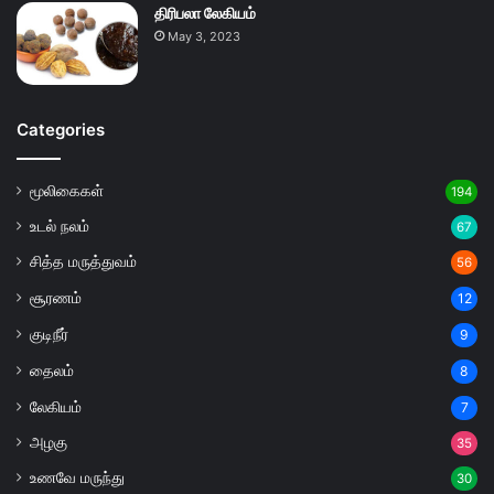
திரிபலா லேகியம்
May 3, 2023
Categories
மூலிகைகள்
194
உடல் நலம்
67
சித்த மருத்துவம்
56
சூரணம்
12
குடிநீர்
9
தைலம்
8
லேகியம்
7
அழகு
35
உணவே மருந்து
30