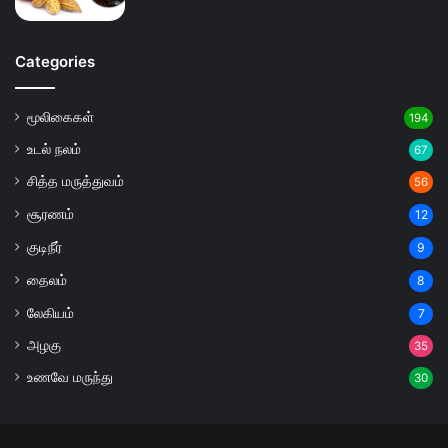
Categories
மூலிகைகள்
194
உடல் நலம்
67
சித்த மருத்துவம்
56
சூரணம்
12
குடிநீர்
9
தைலம்
8
லேகியம்
7
அழகு
35
உணவே மருந்து
30