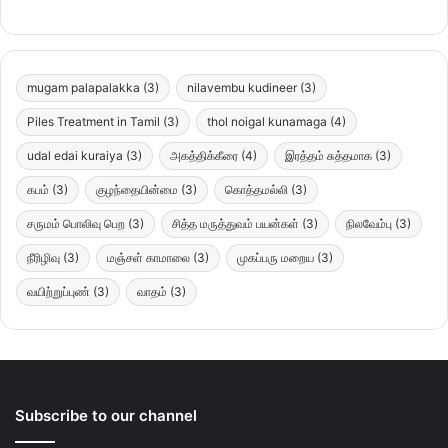
mugam palapalakka
(3)
nilavembu kudineer
(3)
Piles Treatment in Tamil
(3)
thol noigal kunamaga
(4)
udal edai kuraiya
(3)
அகத்திக்கீரை
(4)
இரத்தம் சுத்தமாக
(3)
கபம்
(3)
குழந்தையின்மை
(3)
கொத்தமல்லி
(3)
சருமம் பொலிவு பெற
(3)
சித்த மருத்துவம் பயன்கள்
(3)
நிலவேம்பு
(3)
நீரிழிவு
(3)
மஞ்சள் காமாலை
(3)
முகப்பரு மறைய
(3)
வயிற்றுப்புண்
(3)
வாதம்
(3)
Subscribe to our channel